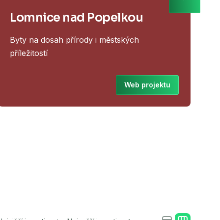
Lomnice nad Popelkou
Byty na dosah přírody i městských
Z
příležitostí
Web projektu