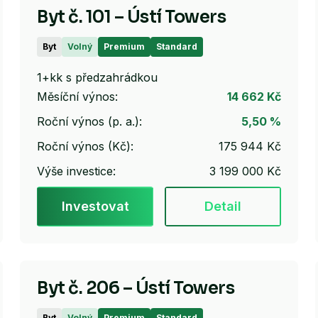
Byt č. 101 – Ústí Towers
Byt
Volný
Premium
Standard
1+kk s předzahrádkou
Měsíční výnos:
14 662 Kč
Roční výnos (p. a.):
5,50 %
Roční výnos (Kč):
175 944 Kč
Výše investice:
3 199 000 Kč
Investovat
Detail
Byt č. 206 – Ústí Towers
Byt
Volný
Premium
Standard