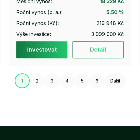
Měsíční výnos:
18 329 Kč
Roční výnos (p. a.):
5,50 %
Roční výnos (Kč):
219 948 Kč
Výše investice:
3 999 000 Kč
Investovat
Detail
1
2
3
4
5
6
Další