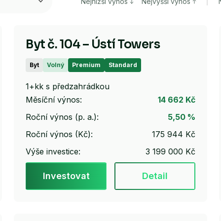
Nejnižší výnos
Nejvyšší výnos
Byt č. 104 – Ústí Towers
Byt
Volný
Premium
Standard
1+kk s předzahrádkou
Měsíční výnos:
14 662 Kč
Roční výnos (p. a.):
5,50 %
Roční výnos (Kč):
175 944 Kč
Výše investice:
3 199 000 Kč
Investovat
Detail