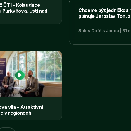
ž ČT1 – Kolaudace
Chceme být jedničkou n
u Purkyňova, Ústí nad
plánuje Jaroslav Ton, 
TV A11 – přestavba
průmyslového areálu v m
Sales Café s Janou | 31 m
horské centrum
va vila – Atraktivní
ce v regionech