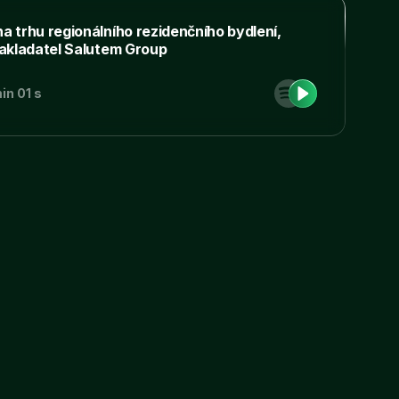
a trhu regionálního rezidenčního bydlení,
zakladatel Salutem Group
oderní
in 01 s