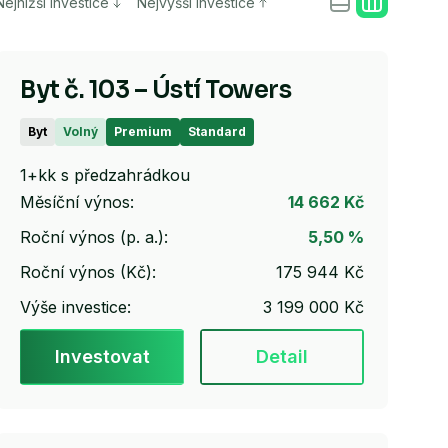
Nejnižší investice
Nejvyšší investice
Byt č. 103 – Ústí Towers
Byt
Volný
Premium
Standard
1+kk s předzahrádkou
Měsíční výnos:
14 662 Kč
Roční výnos (p. a.):
5,50 %
Roční výnos (Kč):
175 944 Kč
Výše investice:
3 199 000 Kč
Investovat
Detail