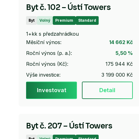
Byt č. 102 – Ústí Towers
Byt
Volný
Premium
Standard
1+kk s předzahrádkou
Měsíční výnos:
14 662 Kč
Roční výnos (p. a.):
5,50 %
Roční výnos (Kč):
175 944 Kč
Výše investice:
3 199 000 Kč
Investovat
Detail
Byt č. 207 – Ústí Towers
Byt
Volný
Premium
Standard