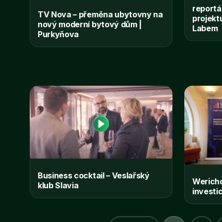
reportá
TV Nova – přeměna ubytovny na
projekt
nový moderní bytový dům |
Labem
Purkyňova
Business cocktail – Veslařský
Wericho
klub Slavia
investi