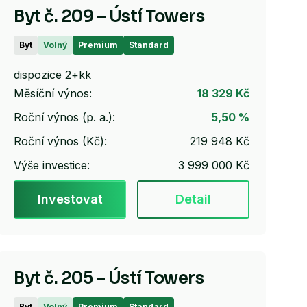
Byt č. 209 – Ústí Towers
Byt
Volný
Premium
Standard
dispozice 2+kk
Měsíční výnos:
18 329 Kč
Roční výnos (p. a.):
5,50 %
Roční výnos (Kč):
219 948 Kč
Výše investice:
3 999 000 Kč
Investovat
Detail
Byt č. 205 – Ústí Towers
Byt
Volný
Premium
Standard