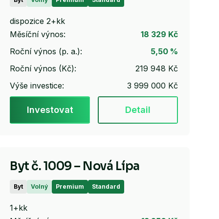
dispozice 2+kk
Měsíční výnos:
18 329 Kč
Roční výnos (p. a.):
5,50 %
Roční výnos (Kč):
219 948 Kč
Výše investice:
3 999 000 Kč
Investovat
Detail
Byt č. 1009 – Nová Lípa
Byt
Volný
Premium
Standard
1+kk