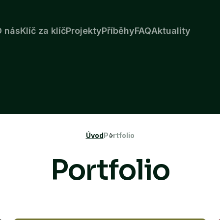
 nás
Klíč za klíč
Projekty
Příběhy
FAQ
Aktuality
Úvod
Portfolio
Portfolio