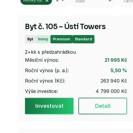
Stav
Tarif
Horský byt
Byt č. 105 – Ústí Towers
Byt
Volný
Premium
Standard
2+kk s předzahrádkou
Měsíční výnos:
21 995 Kč
Roční výnos (p. a.):
5,50 %
Roční výnos (Kč):
263 940 Kč
Výše investice:
4 799 000 Kč
Investovat
Detail