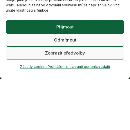
webu. Nesouhlas nebo odvolání souhlasu může nepříznivě ovlivnit
určité vlastnosti a funkce.
Úvod
Popis projektu
Přijmout
Benefity
Odmítnout
Nabídka bytů
Kontakty
Zobrazit předvolby
Zásady cookies
Prohlášení o ochraně osobních údajů
Bezpečná investice
zajištěná nemovitostí.
Specifikace
Min. měsíční výnos:
Výnos od:
od 6,00 % p.a.
od 20 710 Kč