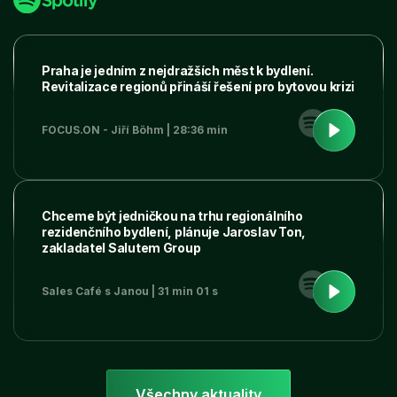
Praha je jedním z nejdražších měst k bydlení.
Revitalizace regionů přináší řešení pro bytovou krizi
FOCUS.ON - Jiří Böhm | 28:36 min
Chceme být jedničkou na trhu regionálního
rezidenčního bydlení, plánuje Jaroslav Ton,
zakladatel Salutem Group
Sales Café s Janou | 31 min 01 s
Všechny aktuality