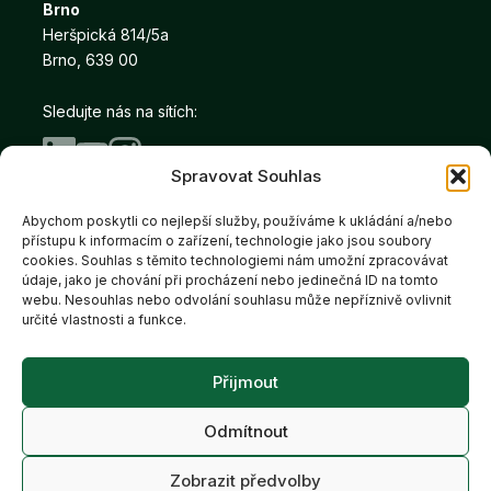
Brno
Heršpická 814/5a
Brno, 639 00
Sledujte nás na sítích:
Spravovat Souhlas
Abychom poskytli co nejlepší služby, používáme k ukládání a/nebo
Copyright © Salutem Real 2026
přístupu k informacím o zařízení, technologie jako jsou soubory
Prohlášení o ochraně
Cookies
cookies. Souhlas s těmito technologiemi nám umožní zpracovávat
údaje, jako je chování při procházení nebo jedinečná ID na tomto
webu. Nesouhlas nebo odvolání souhlasu může nepříznivě ovlivnit
určité vlastnosti a funkce.
Salutem Real je členem
Přijmout
skupiny Salutem Group
Odmítnout
Zobrazit předvolby