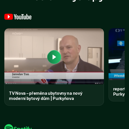
reportá
TV Nova – přeměna ubytovny na nový
Purkyňo
moderní bytový dům | Purkyňova