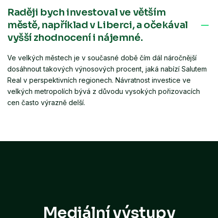
Raději bych investoval ve větším
měst. Pro investici v této lokalitě můžeme doporučit například
náš projekt v Ústí nad Labem; v portfoliu disponujeme i
městě, například v Liberci, a očekával
atraktivními byty v Praze.
vyšší zhodnocení i nájemné.
Ve velkých městech je v současné době čím dál náročnější
dosáhnout takových výnosových procent, jaká nabízí Salutem
Real v perspektivních regionech. Návratnost investice ve
velkých metropolích bývá z důvodu vysokých pořizovacích
cen často výrazně delší.
Mediální výstupy