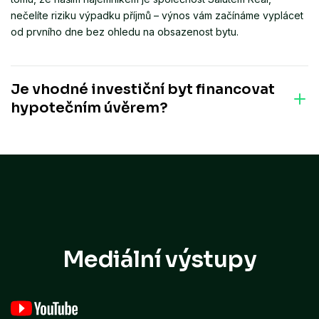
nečelíte riziku výpadku příjmů – výnos vám začínáme vyplácet
od prvního dne bez ohledu na obsazenost bytu.
Je vhodné investiční byt financovat
hypotečním úvěrem?
Ano, financování hypotékou je možné. Aby taková investice
dávala finančně smysl, je nutné správně nastavit poměr
vlastních a cizích zdrojů. S touto analýzou vám rádi pomůžeme,
připravíme pro vás propočty a společně najdeme
nejvýhodnější řešení.
Mediální výstupy