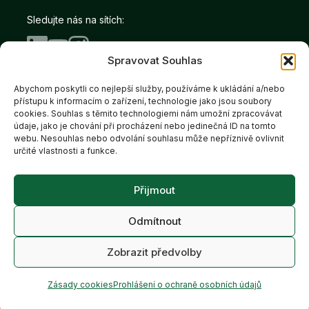
Sledujte nás na sítích:
Spravovat Souhlas
Abychom poskytli co nejlepší služby, používáme k ukládání a/nebo
Copyright © Salutem Real 2026
přístupu k informacím o zařízení, technologie jako jsou soubory
Prohlášení o ochraně
Cookies
cookies. Souhlas s těmito technologiemi nám umožní zpracovávat
údaje, jako je chování při procházení nebo jedinečná ID na tomto
webu. Nesouhlas nebo odvolání souhlasu může nepříznivě ovlivnit
určité vlastnosti a funkce.
Salutem Real je členem
Přijmout
skupiny Salutem Group
Odmítnout
Zobrazit předvolby
Zásady cookies
Prohlášení o ochraně osobních údajů