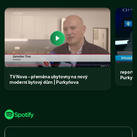
reportá
TV Nova – přeměna ubytovny na nový
Purkyňo
moderní bytový dům | Purkyňova