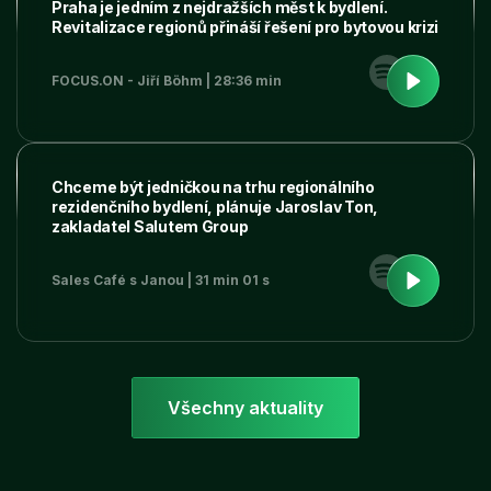
Praha je jedním z nejdražších měst k bydlení.
Revitalizace regionů přináší řešení pro bytovou krizi
FOCUS.ON - Jiří Böhm | 28:36 min
Chceme být jedničkou na trhu regionálního
rezidenčního bydlení, plánuje Jaroslav Ton,
zakladatel Salutem Group
Sales Café s Janou | 31 min 01 s
Všechny aktuality