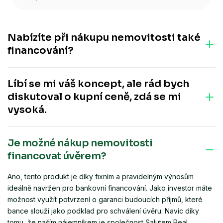
podle
kategorie:
Nabízíte při nákupu nemovitosti také
financování?
Salutem Real tuto službu přímo neposkytuje. Rádi vám však
Líbí se mi váš koncept, ale rád bych
doporučíme naše ověřené a licencované finanční poradce,
kteří vám s nastavením financování pomohou.
diskutoval o kupní ceně, zdá se mi
vysoká.
Jaká je vaše konkrétní představa? Považujte prosím tuto
Je možné nákup nemovitosti
příležitost za investici zajištěnou nemovitostí. Kupní cenu nelze
vnímat izolovaně, ale v kontextu možnosti garantovaného
financovat úvěrem?
zpětného odkupu. Navíc díky zvolené investiční strategii vám
smluvně zajistíme pravidelný výnos až 6,1 % z celkové
Ano, tento produkt je díky fixním a pravidelným výnosům
investované částky.
ideálně navržen pro bankovní financování. Jako investor máte
možnost využít potvrzení o garanci budoucích příjmů, které
bance slouží jako podklad pro schválení úvěru. Navíc díky
tomu, že naším nájemníkem je společnost Salutem Real,