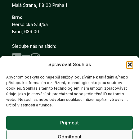
Malá Strana, 118 00 Praha 1
Brno
Heršpická 814/5a
Brno, 639 00
Sledujte nás na sítích:
Spravovat Souhlas
Abychom poskytli co nejlepší služby, používáme k ukládání a/nebo
Copyright © Salutem Real 2026
přístupu k informacím o zařízení, technologie jako jsou soubory
Prohlášení o ochraně
Cookies
cookies. Souhlas s těmito technologiemi nám umožní zpracovávat
údaje, jako je chování při procházení nebo jedinečná ID na tomto
webu. Nesouhlas nebo odvolání souhlasu může nepříznivě ovlivnit
určité vlastnosti a funkce.
Salutem Real je členem
Přijmout
skupiny Salutem Group
Odmítnout