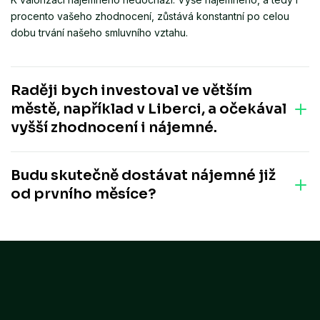
nemovitost po celou dobu trvání smluvního vztahu.
procento vašeho zhodnocení, zůstává konstantní po celou
dobu trvání našeho smluvního vztahu.
Raději bych investoval ve větším
městě, například v Liberci, a očekával
vyšší zhodnocení i nájemné.
Ve velkých městech je v současné době čím dál náročnější
Budu skutečně dostávat nájemné již
dosáhnout takových výnosových procent, jaká nabízí Salutem
Real v perspektivních regionech. Návratnost investice ve
od prvního měsíce?
velkých metropolích bývá z důvodu vysokých pořizovacích
cen často výrazně delší.
Ano. Při koupi nemovitosti současně uzavíráme nájemní
smlouvu. Od tohoto okamžiku vám po celou dobu platnosti
smlouvy garantujeme výplatu nájemného v dohodnuté výši.
Nemusíte se tedy starat o hledání nájemníků ani mít obavy z
výpadků příjmů.