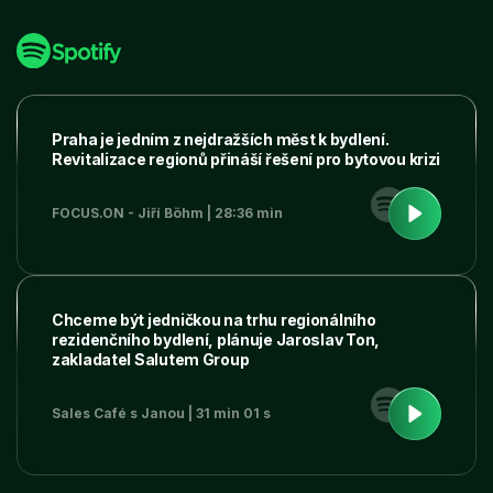
Praha je jedním z nejdražších měst k bydlení.
Revitalizace regionů přináší řešení pro bytovou krizi
FOCUS.ON - Jiří Böhm | 28:36 min
Chceme být jedničkou na trhu regionálního
rezidenčního bydlení, plánuje Jaroslav Ton,
zakladatel Salutem Group
Sales Café s Janou | 31 min 01 s