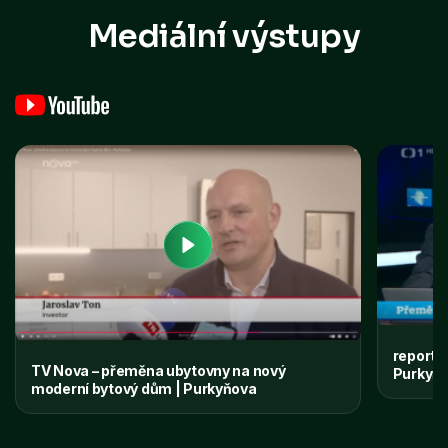
Mediální výstupy
reportá
TV Nova – přeměna ubytovny na nový
Purkyňo
moderní bytový dům | Purkyňova