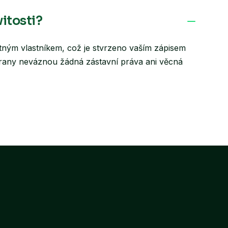
zíme pro vaše pohodlí. Před zahájením jakékoli
e rozhodnete zajistit si opravu „po vlastní ose“,
itosti?
tným vlastníkem, což je stvrzeno vaším zápisem
í strany neváznou žádná zástavní práva ani věcná