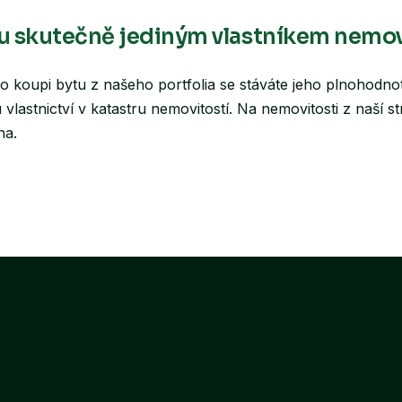
v. Nabídka zajištění oprav je naší službou, kterou vám nabí
vám vždy předložíme detailní rozpočet ke schválení. Pokud s
 skutečně jediným vlastníkem nemov
amozřejmě volnou ruku.
o koupi bytu z našeho portfolia se stáváte jeho plnohodno
tu vlastnictví v katastru nemovitostí. Na nemovitosti z naš
na.