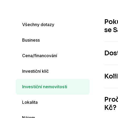
Pok
Všechny dotazy
se S
Business
Invest
správo
Dost
Cena/financování
abyste
U nás 
Investiční klíč
účet, 
Koli
připra
Investiční nemovitosti
Výše p
Hodoní
Proč
Lokalita
Kč měs
Kč? 
Nájem