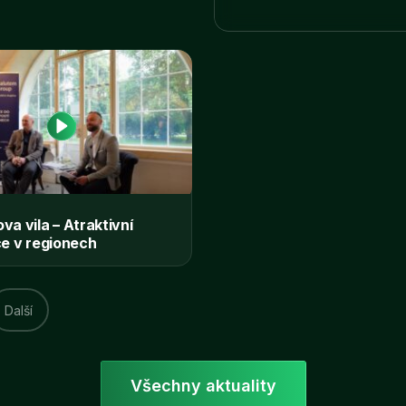
horské centrum
va vila – Atraktivní
ce v regionech
Další
Všechny aktuality