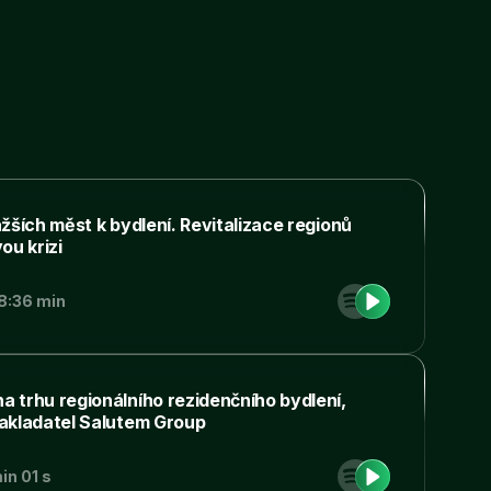
ažších měst k bydlení. Revitalizace regionů
ou krizi
8:36 min
a trhu regionálního rezidenčního bydlení,
zakladatel Salutem Group
oderní
in 01 s