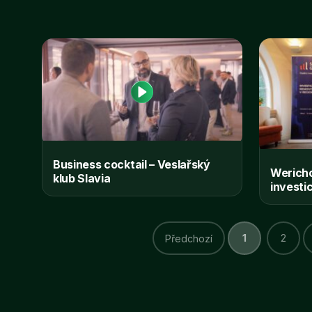
Business cocktail – Veslařský
Wericho
klub Slavia
investi
1
2
Předchozí