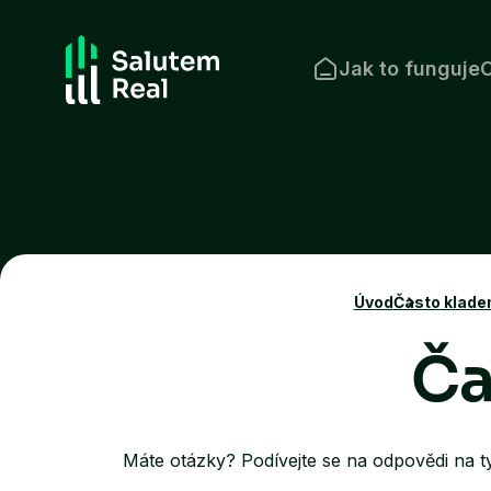
Skip
to
Jak to funguje
O
content
Úvod
Často klade
Ča
Máte otázky? Podívejte se na odpovědi na t