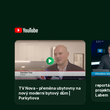
reportá
TV Nova – přeměna ubytovny na
projekt
nový moderní bytový dům |
Labem
Purkyňova