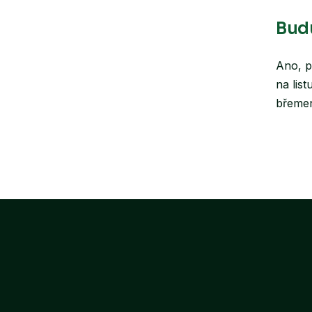
Nikoli
práce 
Budu
máte s
Ano, p
na lis
břeme