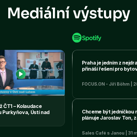
Mediální výstupy
Praha je jedním z nejdr
přináší řešení pro bytov
FOCUS.ON - Jiří Böhm | 2
ž ČT1 – Kolaudace
Chceme být jedničkou n
u Purkyňova, Ústí nad
plánuje Jaroslav Ton, 
TV A11 – přestavba
průmyslového areálu v m
Sales Café s Janou | 31 m