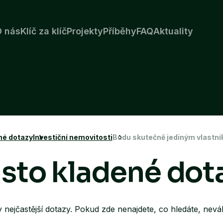
 nás
Klíč za klíč
Projekty
Příběhy
FAQ
Aktuality
né dotazy
Investiční nemovitosti
Budu skutečně jediným vlastn
sto kladené dot
y nejčastější dotazy. Pokud zde nenajdete, co hledáte, nev