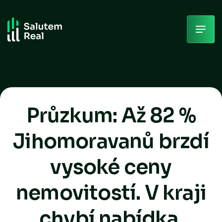
Skip
to
content
Průzkum: Až 82 %
Jihomoravanů brzdí
vysoké ceny
nemovitostí. V kraji
chybí nabídka.