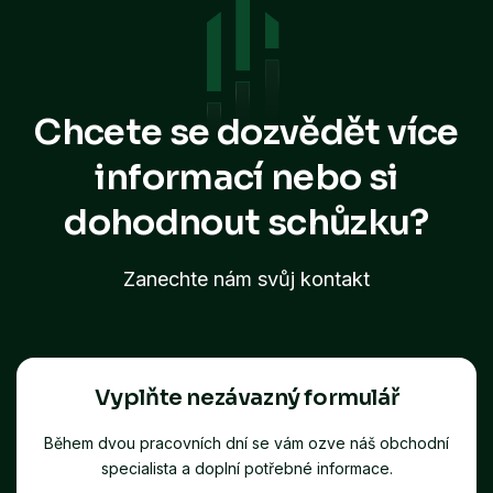
Chcete se dozvědět více
informací
nebo si
dohodnout schůzku?
Zanechte nám svůj kontakt
Vyplňte nezávazný formulář
Během dvou pracovních dní se vám ozve náš obchodní
specialista a doplní potřebné informace.