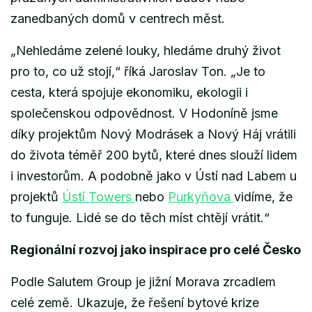
zanedbaných domů v centrech měst.
„Nehledáme zelené louky, hledáme druhý život
pro to, co už stojí,
“ říká Jaroslav Ton.
„Je to
cesta, která spojuje ekonomiku, ekologii i
společenskou odpovědnost. V Hodoníně jsme
díky projektům Nový Modrásek a Nový Háj vrátili
do života téměř 200 bytů, které dnes slouží lidem
i investorům. A podobně jako v Ústí nad Labem u
projektů
Ústí Towers
nebo
Purkyňova
vidíme, že
to funguje. Lidé se do těch míst chtějí vrátit.“
Regionální rozvoj jako inspirace pro celé Česko
Podle Salutem Group je jižní Morava zrcadlem
celé země. Ukazuje, že řešení bytové krize