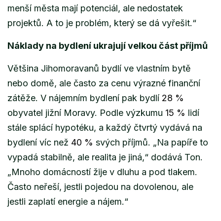
menší města mají potenciál, ale nedostatek
projektů. A to je problém, který se dá vyřešit.“
Náklady na bydlení ukrajují velkou část příjmů
Většina Jihomoravanů bydlí ve vlastním bytě
nebo domě, ale často za cenu výrazné finanční
zátěže. V nájemním bydlení pak bydlí
28 %
obyvatel jižní Moravy. Podle výzkumu
15 %
lidí
stále splácí hypotéku, a každý čtvrtý vydává na
bydlení víc než
40 %
svých příjmů. „
Na papíře to
vypadá stabilně, ale realita je jiná,
“ dodává Ton.
„
Mnoho domácností žije v dluhu a pod tlakem.
Často neřeší, jestli pojedou na dovolenou, ale
jestli zaplatí energie a nájem.“