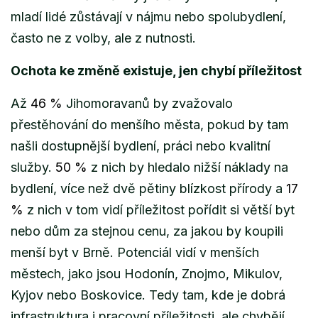
mladí lidé zůstávají v nájmu nebo spolubydlení,
často ne z volby, ale z nutnosti.
Ochota ke změně existuje, jen chybí příležitost
Až
46 %
Jihomoravanů by zvažovalo
přestěhování do menšího města, pokud by tam
našli dostupnější bydlení, práci nebo kvalitní
služby.
50 %
z nich by hledalo nižší náklady na
bydlení, více než dvě pětiny blízkost přírody a
17
%
z nich v tom vidí příležitost pořídit si větší byt
nebo dům za stejnou cenu, za jakou by koupili
menší byt v Brně. Potenciál vidí v menších
městech, jako jsou Hodonín, Znojmo, Mikulov,
Kyjov nebo Boskovice. Tedy tam, kde je dobrá
infrastruktura i pracovní příležitosti, ale chybějí