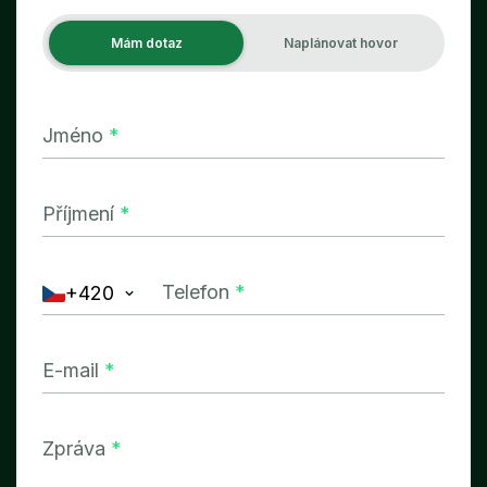
Mám dotaz
Naplánovat hovor
Jméno
*
Příjmení
*
Telefon
*
+420
E-mail
*
Zpráva
*