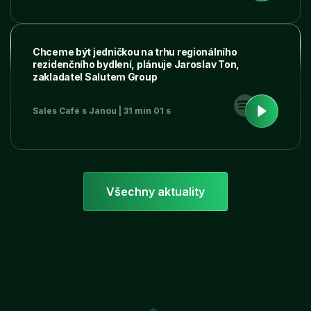
Chceme být jedničkou na trhu regionálního
rezidenčního bydlení, plánuje Jaroslav Ton,
zakladatel Salutem Group
Sales Café s Janou | 31 min 01 s
Všechny aktuality