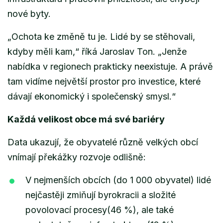
nové byty.
„Ochota ke změně tu je. Lidé by se stěhovali,
kdyby měli kam,“
říká Jaroslav Ton.
„Jenže
nabídka v regionech prakticky neexistuje. A právě
tam vidíme největší prostor pro investice, které
dávají ekonomický i společenský smysl.“
Každá velikost obce má své bariéry
Data ukazují, že obyvatelé různě velkých obcí
vnímají překážky rozvoje odlišně:
V nejmenších obcích (do 1 000 obyvatel) lidé
nejčastěji zmiňují byrokracii a složité
povolovací procesy(46 %), ale také