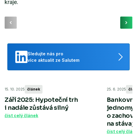
kraje.
Sledujte nás pro
více aktualit ze Salutem
15. 10. 2025
článek
25. 6. 2025
člán
Září 2025: Hypoteční trh
Bankovní
i nadále zůstává silný
jednomys
o zachová
číst celý článek
na stávají
číst celý člán