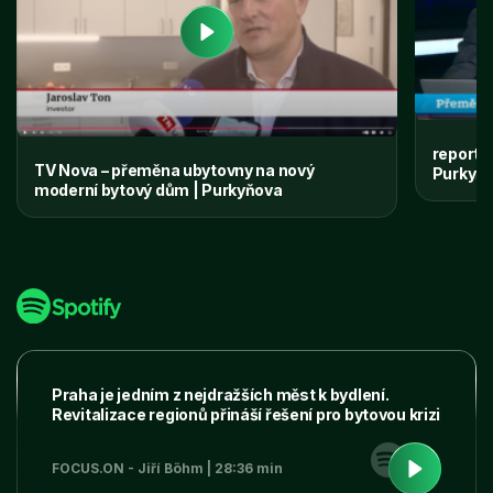
reportá
TV Nova – přeměna ubytovny na nový
Purkyňo
moderní bytový dům | Purkyňova
Praha je jedním z nejdražších měst k bydlení.
Revitalizace regionů přináší řešení pro bytovou krizi
FOCUS.ON - Jiří Böhm | 28:36 min