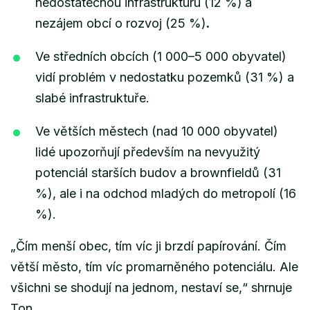
nedostatečnou infrastrukturu (12 %)
a
nezájem obcí o rozvoj (25 %)
.
Ve středních obcích (1 000–5 000 obyvatel)
vidí problém v nedostatku pozemků (31 %) a
slabé infrastruktuře.
Ve větších městech (nad 10 000 obyvatel)
lidé upozorňují především na nevyužitý
potenciál starších budov a brownfieldů (31
%), ale i na odchod mladých do metropolí (16
%).
„Čím menší obec, tím víc ji brzdí papírování. Čím
větší město, tím víc promarněného potenciálu. Ale
všichni se shodují na jednom, nestaví se,“
shrnuje
Ton.