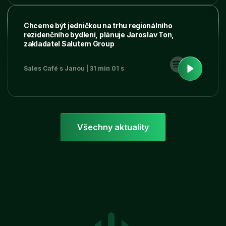
Chceme být jedničkou na trhu regionálního
rezidenčního bydlení, plánuje Jaroslav Ton,
zakladatel Salutem Group
Sales Café s Janou | 31 min 01 s
Všechny aktuality