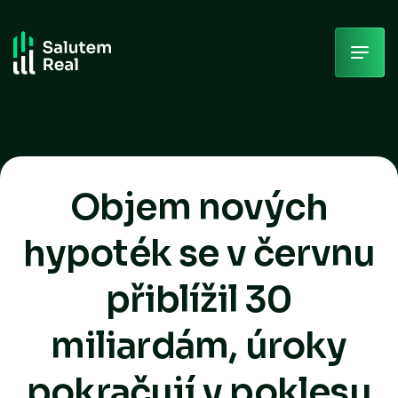
Skip
to
content
Objem nových
hypoték se v červnu
přiblížil 30
miliardám, úroky
pokračují v poklesu