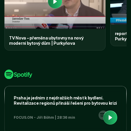
reportá
TV Nova – přeměna ubytovny na nový
Purkyňo
moderní bytový dům | Purkyňova
Praha je jedním z nejdražších měst k bydlení.
Revitalizace regionů přináší řešení pro bytovou krizi
FOCUS.ON - Jiří Böhm | 28:36 min