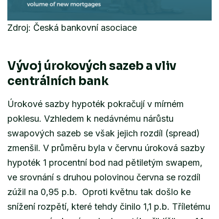
Zdroj: Česká bankovní asociace
Vývoj úrokových sazeb a vliv
centrálních bank
Úrokové sazby hypoték pokračují v mírném
poklesu. Vzhledem k nedávnému nárůstu
swapových sazeb se však jejich rozdíl (spread)
zmenšil. V průměru byla v červnu úroková sazby
hypoték 1 procentní bod nad pětiletým swapem,
ve srovnání s druhou polovinou června se rozdíl
zúžil na 0,95 p.b. Oproti květnu tak došlo ke
snížení rozpětí, které tehdy činilo 1,1 p.b. Tříletému