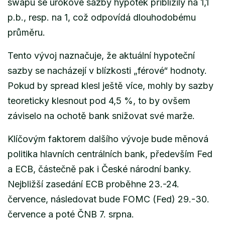
swapu se úrokové sazby hypoték přiblížily na 1,1
p.b., resp. na 1, což odpovídá dlouhodobému
průměru.
Tento vývoj naznačuje, že aktuální hypoteční
sazby se nacházejí v blízkosti „férové“ hodnoty.
Pokud by spread klesl ještě více, mohly by sazby
teoreticky klesnout pod 4,5 %, to by ovšem
záviselo na ochotě bank snižovat své marže.
Klíčovým faktorem dalšího vývoje bude měnová
politika hlavních centrálních bank, především Fed
a ECB, částečně pak i České národní banky.
Nejbližší zasedání ECB proběhne 23.-24.
července, následovat bude FOMC (Fed) 29.-30.
července a poté ČNB 7. srpna.