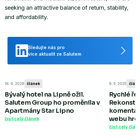
seeking an attractive balance of return, stability,
and affordability.
Sledujte nás pro
více aktualit ze Salutem
16. 6. 2026
článek
9. 5. 2025
článe
Bývalý hotel na Lipně ožil.
Rychlé ře
Salutem Group ho proměnila v
Rekonstru
Apartmány Star Lipno
komentář 
webu hrot
číst celý článek
číst celý člán