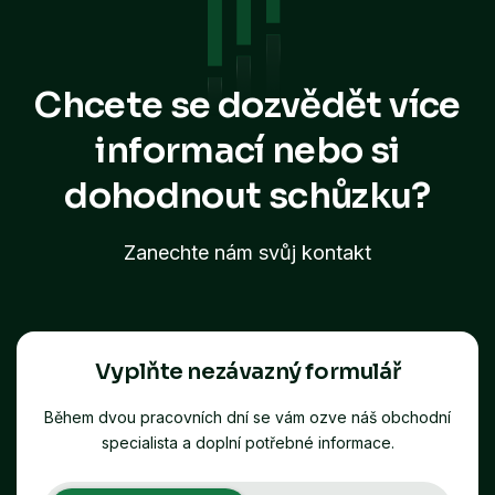
Chcete se dozvědět více
informací
nebo si
dohodnout schůzku?
Zanechte nám svůj kontakt
Vyplňte nezávazný formulář
Během dvou pracovních dní se vám ozve náš obchodní
specialista a doplní potřebné informace.