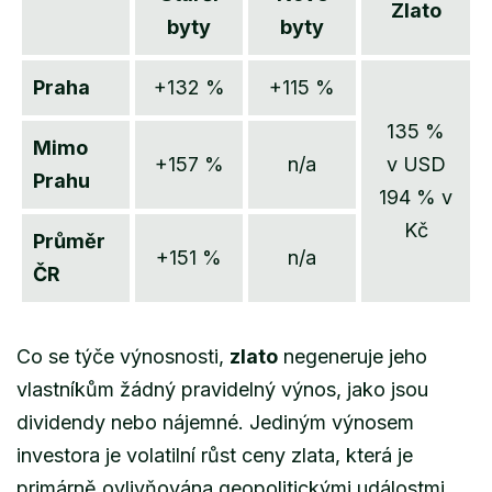
Zlato
byty
byty
Praha
+132 %
+115 %
135 %
Mimo
+157 %
n/a
v USD
Prahu
194 % v
Kč
Průměr
+151 %
n/a
ČR
Co se týče výnosnosti,
zlato
negeneruje jeho
vlastníkům žádný pravidelný výnos, jako jsou
dividendy nebo nájemné. Jediným výnosem
investora je volatilní růst ceny zlata, která je
primárně ovlivňována geopolitickými událostmi,