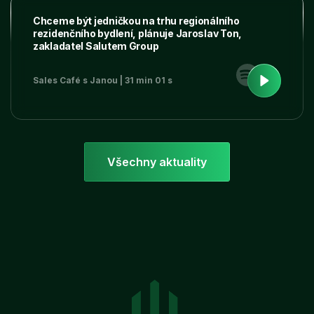
Chceme být jedničkou na trhu regionálního
rezidenčního bydlení, plánuje Jaroslav Ton,
zakladatel Salutem Group
Sales Café s Janou | 31 min 01 s
Všechny aktuality