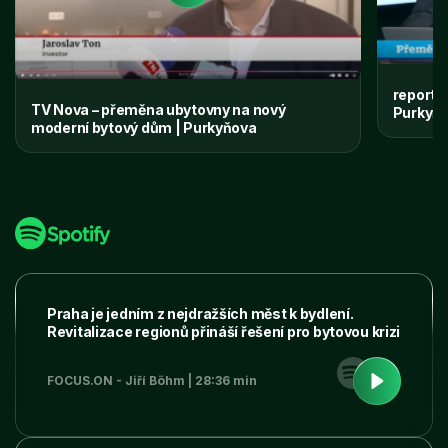
reportá
TV Nova – přeměna ubytovny na nový
Purkyňo
moderní bytový dům | Purkyňova
Praha je jedním z nejdražších měst k bydlení.
Revitalizace regionů přináší řešení pro bytovou krizi
FOCUS.ON - Jiří Böhm | 28:36 min