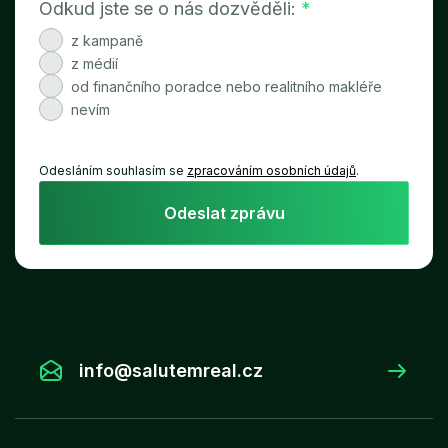
Odkud jste se o nás dozvěděli:
*
z kampaně
z médií
od finančního poradce nebo realitního makléře
nevím
Odesláním souhlasím se
zpracováním osobních údajů
.
Odeslat zprávu
info@salutemreal.cz