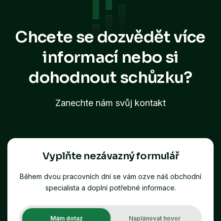
Chcete se dozvědět více
informací
nebo si
dohodnout schůzku?
Zanechte nám svůj kontakt
Vyplňte nezávazný formulář
Během dvou pracovních dní se vám ozve náš obchodní
specialista a doplní potřebné informace.
Mám dotaz
Naplánovat hovor