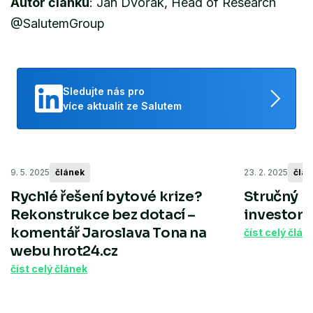
Autor článku
: Jan Dvořák, Head of Research
@SalutemGroup
Sledujte nás pro
více aktualit ze Salutem
9. 5. 2025
článek
23. 2. 2025
člán
Rychlé řešení bytové krize?
Stručný p
Rekonstrukce bez dotací –
investory, 
komentář Jaroslava Tona na
číst celý člán
webu hrot24.cz
číst celý článek