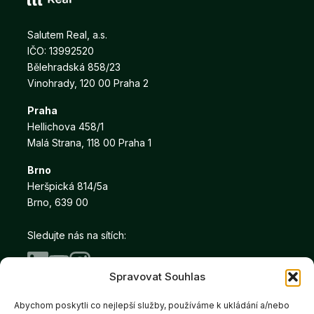
Salutem Real, a.s.
IČO: 13992520
Bělehradská 858/23
Vinohrady, 120 00 Praha 2
Praha
Hellichova 458/1
Malá Strana, 118 00 Praha 1
Brno
Heršpická 814/5a
Brno, 639 00
Sledujte nás na sítích:
Spravovat Souhlas
Abychom poskytli co nejlepší služby, používáme k ukládání a/nebo
Copyright © Salutem Real 2026