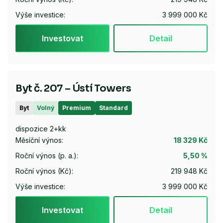
Výše investice:
3 999 000 Kč
Investovat
Detail
Byt č. 207 – Ústí Towers
Byt
Volný
Premium
Standard
dispozice 2+kk
Měsíční výnos:
18 329 Kč
Roční výnos (p. a.):
5,50 %
Roční výnos (Kč):
219 948 Kč
Výše investice:
3 999 000 Kč
Investovat
Detail