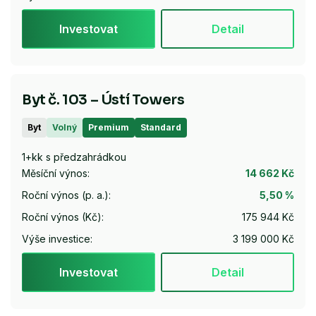
Investovat
Detail
Byt č. 103 – Ústí Towers
Byt
Volný
Premium
Standard
1+kk s předzahrádkou
Měsíční výnos:
14 662 Kč
Roční výnos (p. a.):
5,50 %
Roční výnos (Kč):
175 944 Kč
Výše investice:
3 199 000 Kč
Investovat
Detail