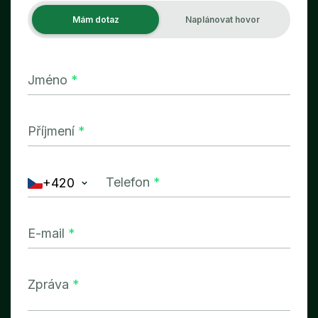
Mám dotaz
Naplánovat hovor
Jméno
*
Příjmení
*
Telefon
*
+420
E-mail
*
Zpráva
*