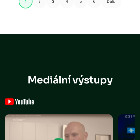
1
2
3
4
5
6
Další
Mediální výstupy