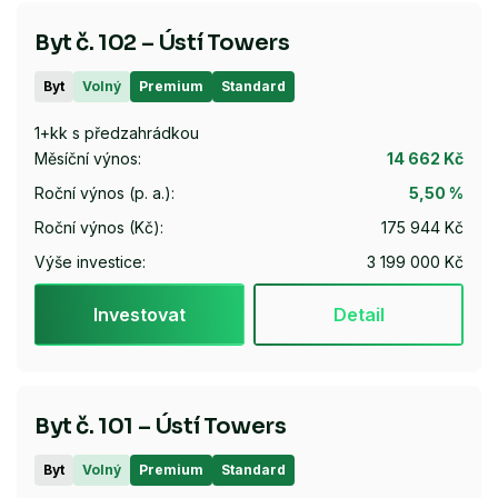
Byt č. 102 – Ústí Towers
Byt
Volný
Premium
Standard
1+kk s předzahrádkou
Měsíční výnos:
14 662 Kč
Roční výnos (p. a.):
5,50 %
Roční výnos (Kč):
175 944 Kč
Výše investice:
3 199 000 Kč
Investovat
Detail
Byt č. 101 – Ústí Towers
Byt
Volný
Premium
Standard