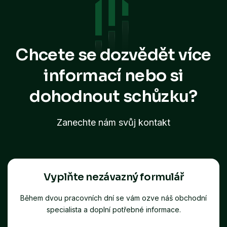
Chcete se dozvědět více
informací
nebo si
dohodnout schůzku?
Zanechte nám svůj kontakt
Vyplňte nezávazný formulář
Během dvou pracovních dní se vám ozve náš obchodní
specialista a doplní potřebné informace.