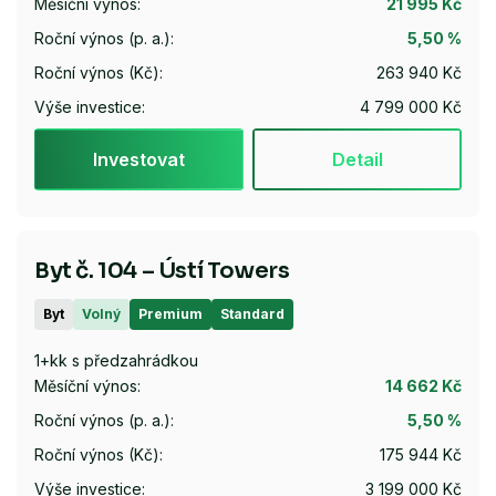
Měsíční výnos:
21 995 Kč
Roční výnos (p. a.):
5,50 %
Roční výnos (Kč):
263 940 Kč
Výše investice:
4 799 000 Kč
Investovat
Detail
Byt č. 104 – Ústí Towers
Byt
Volný
Premium
Standard
1+kk s předzahrádkou
Měsíční výnos:
14 662 Kč
Roční výnos (p. a.):
5,50 %
Roční výnos (Kč):
175 944 Kč
Výše investice:
3 199 000 Kč