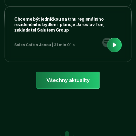
Chceme být jedničkou na trhu regionálního
rezidenčního bydlení, plánuje Jaroslav Ton,
zakladatel Salutem Group
Sales Café s Janou | 31 min 01 s
Všechny aktuality