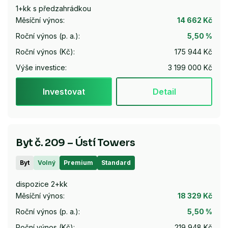
1+kk s předzahrádkou
Měsíční výnos:
14 662 Kč
Roční výnos (p. a.):
5,50 %
Roční výnos (Kč):
175 944 Kč
Výše investice:
3 199 000 Kč
Investovat
Detail
Byt č. 209 – Ústí Towers
Byt
Volný
Premium
Standard
dispozice 2+kk
Měsíční výnos:
18 329 Kč
Roční výnos (p. a.):
5,50 %
Roční výnos (Kč):
219 948 Kč