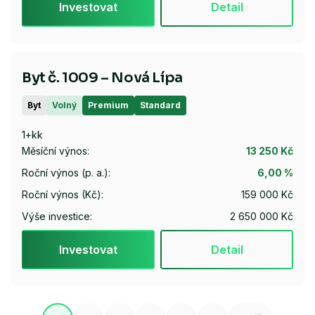
Investovat
Detail
Byt č. 1009 – Nová Lípa
Byt
Volný
Premium
Standard
1+kk
Měsíční výnos:
13 250 Kč
Roční výnos (p. a.):
6,00 %
Roční výnos (Kč):
159 000 Kč
Výše investice:
2 650 000 Kč
Investovat
Detail