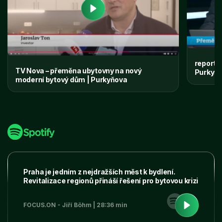
reportá
TV Nova – přeměna ubytovny na nový
Purkyňo
moderní bytový dům | Purkyňova
Praha je jedním z nejdražších měst k bydlení.
Revitalizace regionů přináší řešení pro bytovou krizi
FOCUS.ON - Jiří Böhm | 28:36 min