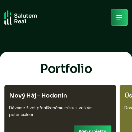
Skip
to
content
Portfolio
Nový Háj - Hodonín
Ús
Dáváme život přehlíženému místu s velkým
Dos
potenciálem
Web projektu