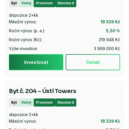
Byt
Volný
Premium
Standard
dispozice 2+kk
Měsíční výnos:
18 329 Kč
Roční výnos (p. a.):
5,50 %
Roční výnos (Kč):
219 948 Kč
Výše investice:
3 999 000 Kč
Investovat
Detail
Byt č. 204 – Ústí Towers
Byt
Volný
Premium
Standard
dispozice 2+kk
Měsíční výnos:
18 329 Kč