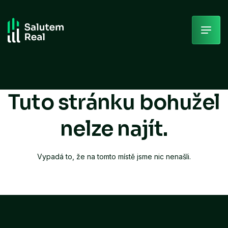
Skip
to
content
Tuto stránku bohužel
nelze najít.
Vypadá to, že na tomto místě jsme nic nenašli.