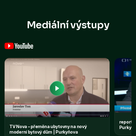
Mediální výstupy
reportá
TV Nova – přeměna ubytovny na nový
Purkyňo
moderní bytový dům | Purkyňova