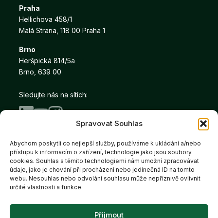
Praha
Hellichova 458/1
Malá Strana, 118 00 Praha 1
Brno
Heršpická 814/5a
Brno, 639 00
Sledujte nás na sítích:
Spravovat Souhlas
Abychom poskytli co nejlepší služby, používáme k ukládání a/nebo
Copyright © Salutem Real 2026
přístupu k informacím o zařízení, technologie jako jsou soubory
Prohlášení o ochraně
Cookies
cookies. Souhlas s těmito technologiemi nám umožní zpracovávat
údaje, jako je chování při procházení nebo jedinečná ID na tomto
webu. Nesouhlas nebo odvolání souhlasu může nepříznivě ovlivnit
určité vlastnosti a funkce.
Salutem Real je členem
Přijmout
skupiny Salutem Group