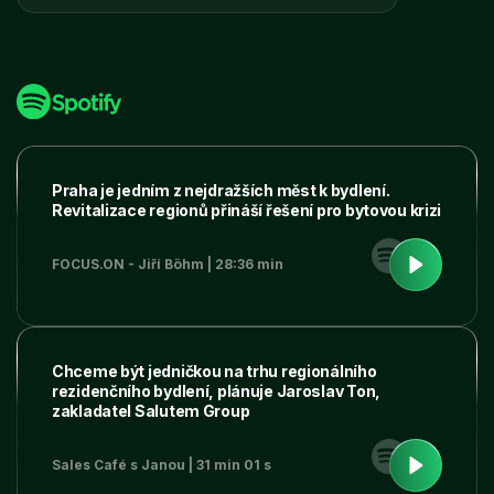
Praha je jedním z nejdražších měst k bydlení.
Revitalizace regionů přináší řešení pro bytovou krizi
FOCUS.ON - Jiří Böhm | 28:36 min
Chceme být jedničkou na trhu regionálního
rezidenčního bydlení, plánuje Jaroslav Ton,
zakladatel Salutem Group
Sales Café s Janou | 31 min 01 s